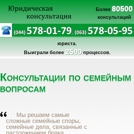
80500
Более
консультаций
юриста.
2500
Выиграли более
процессов.
Консультации по семейным
вопросам
Мы решаем самые
сложные семейные споры,
семейные дела, связанные с
расторжением брака,