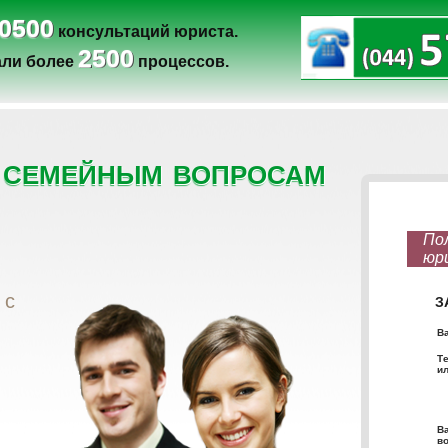
0500
консультаций юриста.
2500
ли более
процессов.
 семейным вопросам
 с