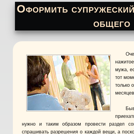
Оформить супружеский 
общего
Оче
нажитое
мужа, е
тот мом
только 
месяцев
Быв
приехат
нужно и таким образом провести раздел со
спрашивать разрешения о каждой вещи, а поскол