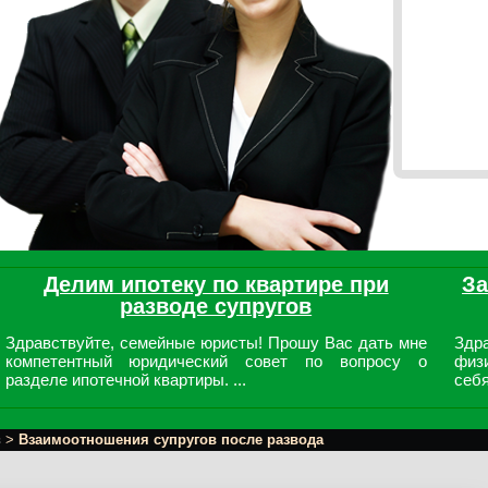
Делим ипотеку по квартире при
За
разводе супругов
Здравствуйте, семейные юристы! Прошу Вас дать мне
Здра
компетентный юридический совет по вопросу о
физ
разделе ипотечной квартиры. ...
себя
в
>
Взаимоотношения супругов после развода