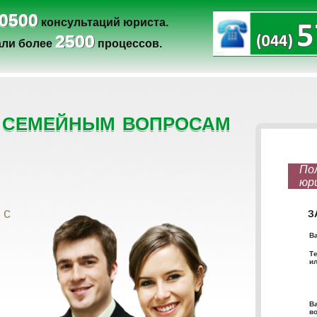
0500
консультаций юриста.
2500
ли более
процессов.
 семейным вопросам
 с