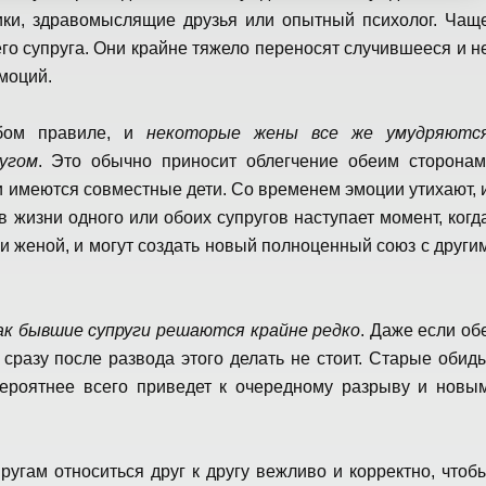
ники, здравомыслящие друзья или опытный психолог. Чащ
о супруга. Они крайне тяжело переносят случившееся и н
моций.
юбом правиле, и
некоторые жены все же умудряютс
угом
. Это обычно приносит облегчение обеим сторонам
и имеются совместные дети. Со временем эмоции утихают, 
 жизни одного или обоих супругов наступает момент, когд
 женой, и могут создать новый полноценный союз с други
ак бывшие супруги решаются крайне редко
. Даже если об
сразу после развода этого делать не стоит. Старые обид
вероятнее всего приведет к очередному разрыву и новы
угам относиться друг к другу вежливо и корректно, чтоб