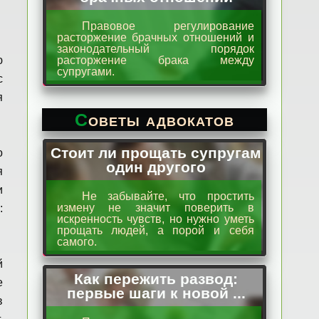
Правовое регулирование
расторжение брачных отношений и
законодательный порядок
ю
расторжение брака между
супругами.
с
я
Советы адвокатов
Стоит ли прощать супругам
о
один другого
я
и
Не забывайте, что простить
измену не значит поверить в
:
искренность чувств, но нужно уметь
прощать людей, а порой и себя
самого.
й
Как пережить развод:
е
первые шаги к новой ...
в