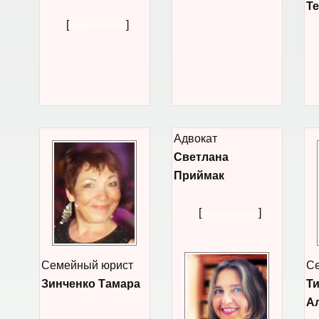
Т
[
]
добавить отзыв
Адвокат
Светлана
Приймак
[
]
добавить отзыв
Семейный юрист
Се
Зинченко Тамара
Т
А