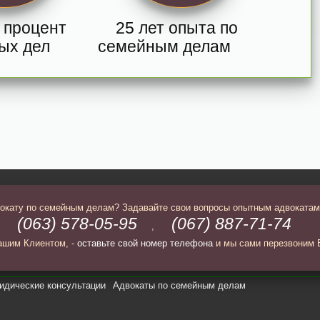
 процент
25 лет опыта по
ых дел
семейным делам
вокату по семейным делам? Задавайте свои вопросы опытным адвокатам
(063) 578-05-95
(067) 887-71-74
,
,
ашим Клиентом, -
оставьте свой номер телефона
и мы сами перезвоним 
дические консультации
Адвокаты по семейным делам