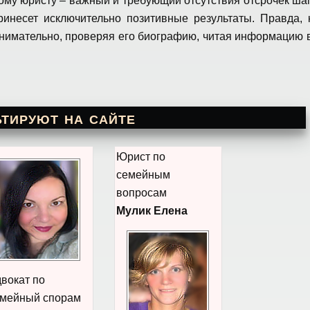
вому юристу – важный и требующий отсутствия отсрочек шаг
ринесет исключительно позитивные результаты. Правда, 
внимательно, проверяя его биографию, читая информацию 
!
тируют на сайте
Юрист по
семейным
вопросам
Мулик Елена
вокат по
мейный спорам