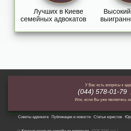
Лучших в Киеве
Высокий
семейных адвокатов
выигранн
У Вас есть вопросы к ад
(044) 578-01-79
Или, если Вы уже являетесь н
Советы адвоката
Публикации и новости
Статьи юристов
Юри
@
Консультации по семейным вопросам
, 2008-2026 год |