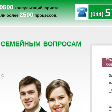
0500
консультаций юриста.
2500
ли более
процессов.
 семейным вопросам
 с