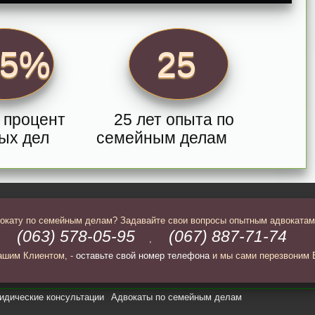
95%
25
 процент
25 лет опыта по
ых дел
семейным делам
вокату по семейным делам? Задавайте свои вопросы опытным адвокатам
(063) 578-05-95
(067) 887-71-74
,
,
ашим Клиентом, -
оставьте свой номер телефона
и мы сами перезвоним 
дические консультации
Адвокаты по семейным делам