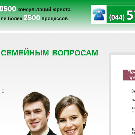
0500
консультаций юриста.
2500
ли более
процессов.
 семейным вопросам
 с