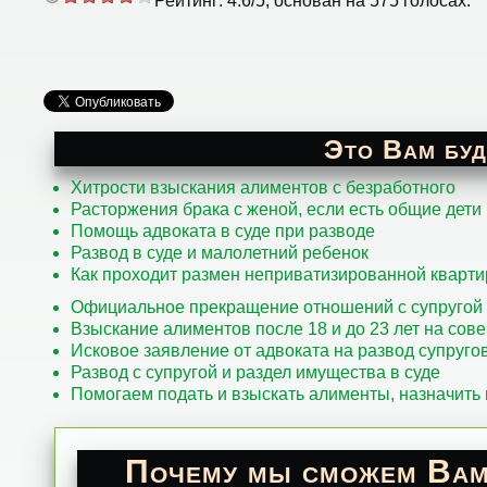
Рейтинг:
4.6
/
5
, основан на
575
голосах.
Это Вам буд
Хитрости взыскания алиментов с безработного
Расторжения брака с женой, если есть общие дети
Помощь адвоката в суде при разводе
Развод в суде и малолетний ребенок
Как проходит размен неприватизированной кварти
Официальное прекращение отношений с супругой 
Взыскание алиментов после 18 и до 23 лет на сов
Исковое заявление от адвоката на развод супруго
Развод с супругой и раздел имущества в суде
Помогаем подать и взыскать алименты, назначить 
Почему мы сможем Вам