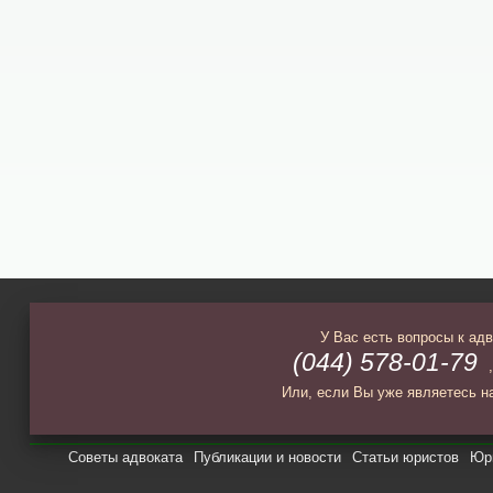
У Вас есть вопросы к ад
(044) 578-01-79
Или, если Вы уже являетесь н
Советы адвоката
Публикации и новости
Статьи юристов
Юри