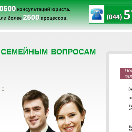
0500
консультаций юриста.
2500
ли более
процессов.
 семейным вопросам
 с