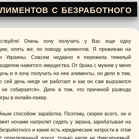
лиментов с безработного
вствуйте! Очень хочу получить у Вас еще одну
цию, опять же, по поводу алиментов. Я проживаю на
ии Украины. Совсем недавно я пережила тяжелый
разделом нажитого имущества. От брака с мужем у меня
очь и я хочу получать на нее алименты, но дело в том,
о сей день нигде не работает и как он сам выразился
 не собирается». Дело в том, что причиной развода
игры в онлайн-покер.
ойным способом заработка. Поэтому, скорее всего, он и
лжит ночами напролет сидеть у экрана, зарабатывая на
безработного и какие есть юридические хитрости в этом
ет определенный доход, только нигде не фиксируемый.