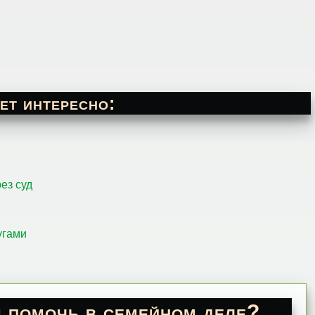
ет интересно:
ез суд
угами
 помочь в семейном деле?