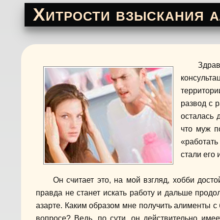
Хитрости взыскания а
Здра
консульта
территор
развод с 
осталась д
что муж п
«работать
стали его 
Он считает это, на мой взгляд, хобби дост
правда не станет искать работу и дальше продо
азарте. Каким образом мне получить алименты с 
вопросе? Ведь, по сути, он действительно име