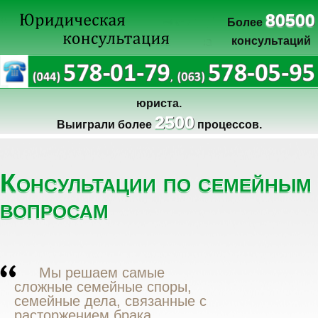
80500
Более
консультаций
юриста.
2500
Выиграли более
процессов.
Консультации по семейным
вопросам
Мы решаем самые
сложные семейные споры,
семейные дела, связанные с
расторжением брака,