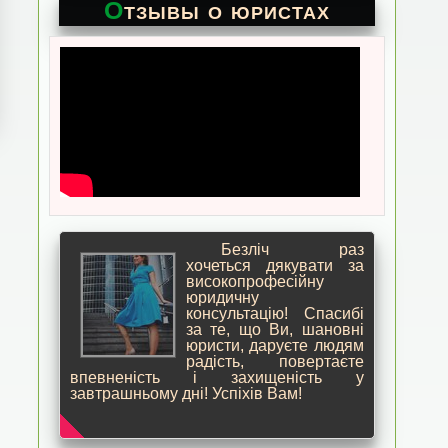
Отзывы о юристах
Безліч раз
хочеться дякувати за
високопрофесійну
юридичну
консультацію! Спасибі
за те, що Ви, шановні
юристи, даруєте людям
радість, повертаєте
впевненість і захищеність у
завтрашньому дні! Успіхів Вам!