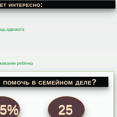
ет интересно:
ощь адвоката
оживание ребёнка
 помочь в семейном деле?
95%
25