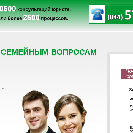
0500
консультаций юриста.
2500
ли более
процессов.
 семейным вопросам
 с