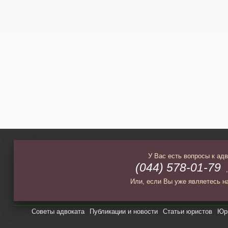
У Вас есть вопросы к ад
(044) 578-01-79
Или, если Вы уже являетесь н
Советы адвоката
Публикации и новости
Статьи юристов
Юри